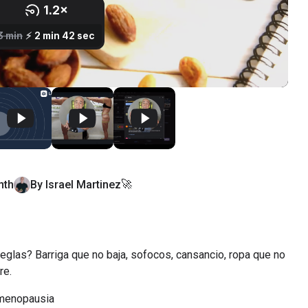
🚀
nth
By
Israel
Martinez
eglas? Barriga que no baja, sofocos, cansancio, ropa que no 
re.
 menopausia